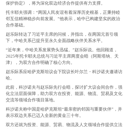
保护协定》，将为深化双边经济合作提供有力支撑。
托卡耶夫强调：“两国人民友谊有着深厚历史根基，正秉持睦
邻互信精神稳步向前发展。”他表示，哈中已构建坚实的政治
合作基础。
赵乐际转达了习近平主席的问候，并指出，在两国元首引领
下，中哈关系已提升至永久全面战略伙伴关系水平。
“近年来，中哈关系发展势头迅猛。”赵乐际说。他回顾道，
2025年托卡耶夫总统与习近平主席两度会晤（阿斯塔纳、天
津），为双方合作明确了核心方向。
赵乐际系应哈萨克斯坦议会下院议长叶尔兰・科沙诺夫邀请访
哈。
此前，科沙诺夫与赵乐际先行会晤，探讨扩大议会间合作，强
化立法层面保障，助力双方在投资、能源、物流、贸易及文化
交流等领域合作项目落地。
科沙诺夫称中国是哈萨克斯坦“最亲密的邻国与重要伙伴”，并
表示双边关系已迈入全新的黄金三十年。
双方还就为投资、能源、贸易、物流及人文领域合作提供立法