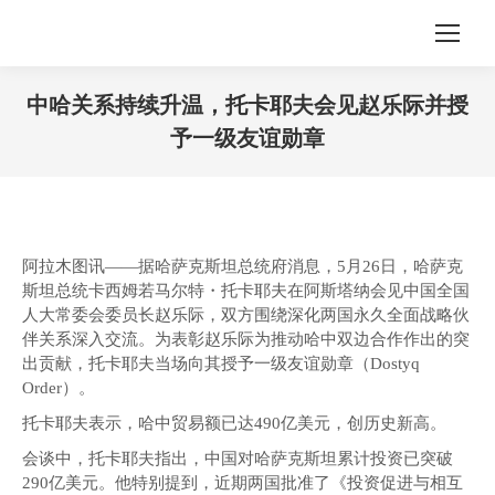
中哈关系持续升温，托卡耶夫会见赵乐际并授
予一级友谊勋章
您在这里：
阿拉木图讯——据哈萨克斯坦总统府消息，5月26日，哈萨克
斯坦总统卡西姆若马尔特・托卡耶夫在阿斯塔纳会见中国全国
人大常委会委员长赵乐际，双方围绕深化两国永久全面战略伙
伴关系深入交流。为表彰赵乐际为推动哈中双边合作作出的突
出贡献，托卡耶夫当场向其授予一级友谊勋章（Dostyq
Order）。
托卡耶夫表示，哈中贸易额已达490亿美元，创历史新高。
会谈中，托卡耶夫指出，中国对哈萨克斯坦累计投资已突破
290亿美元。他特别提到，近期两国批准了《投资促进与相互