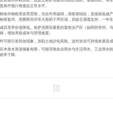
区和奥列伊科尔区，以及北哈萨克斯坦州的占别区、泰因尚区、季
度条件预计将接近正常水平。
粮食作物根系发育受限，光合作用减弱，灌浆期缩短，直接面临减
格斯套州、突厥斯坦州等大面积干旱区域，若缺乏灌溉支持，一年生作
减且营养价值降低。哈萨克斯坦重要的畜牧业产区（如阿特劳州、
移，增加养殖成本与管理难度。
时可能引发风蚀现象，加剧土地沙化风险。这对农业可持续发展造
区本身水资源储备有限，可能导致农业用水与生活用水、工业用水
效率下降。