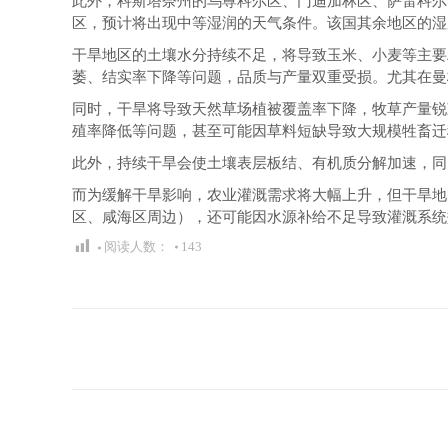
此外，科斯塔奈州的乌尊科尔区、门迪加林区、萨雷科尔
区，预计将出现中等湿润的天气条件。该国其余地区的湿
干旱地区的土壤水分持续不足，将导致玉米、小麦等主要
萎、结实率下降等问题，品质与产量双重受损。尤其在曼
同时，干旱将导致天然草场植被覆盖率下降，牧草产量锐
殖率降低等问题，甚至可能因草料短缺导致大规模牲畜迁
此外，持续干旱会使土壤表层板结、有机质分解加速，同
而为缓解干旱影响，农业灌溉需求将大幅上升，但干旱地
区、咸海区周边），还可能因水源补给不足导致灌溉系统
阅读人数：
143
文
章
导