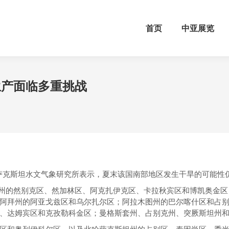
首页
中亚展览
产面临多重挑战​
。哈萨克斯坦水文气象研究所表示，夏末该国南部地区发生干旱的可能性
坦州的然别克区、然加林区、阿克扎伊克区、卡拉秋宾区和博凯奥金
阿拜州的阿亚戈兹区和乌尔扎尔区；阿拉木图州的巴尔喀什区和占
、达姆宾区和克孜勒科金区；曼格斯套州、占别克州、突厥斯坦州