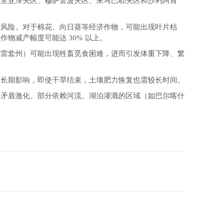
米里亚泽夫区、穆萨雷波夫区、朱马巴耶夫区和沙利阿肯
产风险。对于棉花、向日葵等经济作物，可能出现叶片枯
物减产幅度可能达 30% 以上。
乌雷套州）可能出现牲畜觅食困难，进而引发体重下降、繁
成长期影响，即使干旱结束，土壤肥力恢复也需较长时间。
的矛盾激化。部分依赖河流、湖泊灌溉的区域（如巴尔喀什