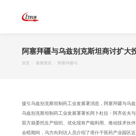
阿塞拜疆与乌兹别克斯坦商讨扩大
您在这里：
首页
新闻资讯
阿塞拜疆与…
援引乌兹别克斯坦制药工业发展署消息，阿塞拜疆与乌兹
乌兹别克斯坦制药工业发展署署长阿卜杜拉・阿齐佐夫与
双方就委托生产组织、优化现有产能利用、推动技术伙伴
会晤期间，乌方向到访人员介绍了塔什干医药产业园区近