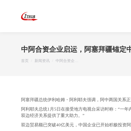
中阿合资企业启运，阿塞拜疆锚定
您在这里：
首页
新闻资讯
中阿合资企…
阿塞拜疆总统伊利哈姆・阿利耶夫强调，阿中两国关系正
阿利耶夫总统1月5日在接受地方电视台采访时称：“一
双边经济关系提供了重大助力。”
双边贸易额已突破40亿美元，中国企业已开始积极投资