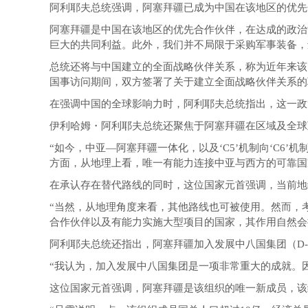
阿利耶夫总统强调，阿塞拜疆已成为中国在该地区的优先
阿塞拜疆是中国在该地区的优先合作伙伴，在达成的政治
巨大的共同利益。此外，我们并不局限于采购军事装备，
总统还将与中国建立的全面战略伙伴关系，称为近年来该
国事访问期间，双方签署了关于建立全面战略伙伴关系的
在强调中国的全球影响力时，阿利耶夫总统指出，这一政
伊利哈姆・阿利耶夫总统还聚焦于阿塞拜疆在区域及全球
“如今，中亚—阿塞拜疆一体化，以及‘C5’机制向‘C
方面，从地理上看，唯一有能力连接中亚与西方的可靠国
在承认存在替代路线的同时，这位国家元首强调，当前地
“当然，从地理角度来看，其他路线也可被使用。然而，
合作伙伴以及有能力实施大型项目的国家，其作用自然会
阿利耶夫总统还指出，阿塞拜疆加入发展中八国集团（D
“我认为，加入发展中八国集团是一项非常重大的成就。
这位国家元首强调，阿塞拜疆是该组织的唯一新成员，该