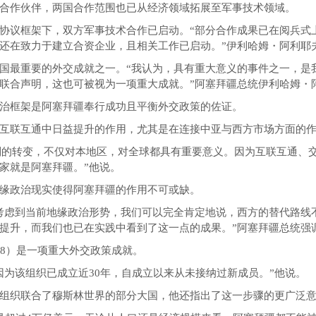
合作伙伴，两国合作范围也已从经济领域拓展至军事技术领域。
协议框架下，双方军事技术合作已启动。“部分合作成果已在阅兵式
还在致力于建立合资企业，且相关工作已启动。”伊利哈姆・阿利耶
国最重要的外交成就之一。“我认为，具有重大意义的事件之一，是
联合声明，这也可被视为一项重大成就。”阿塞拜疆总统伊利哈姆・
治框架是阿塞拜疆奉行成功且平衡外交政策的佐证。
互联互通中日益提升的作用，尤其是在连接中亚与西方市场方面的
6’机制的转变，不仅对本地区，对全球都具有重要意义。因为互联互通
家就是阿塞拜疆。”他说。
缘政治现实使得阿塞拜疆的作用不可或缺。
考虑到当前地缘政治形势，我们可以完全肯定地说，西方的替代路线不
提升，而我们也已在实践中看到了这一点的成果。”阿塞拜疆总统强
-8）是一项重大外交政策成就。
因为该组织已成立近30年，自成立以来从未接纳过新成员。”他说。
组织联合了穆斯林世界的部分大国，他还指出了这一步骤的更广泛