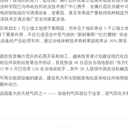
强调了该地区的潜力，提议推广佩什昆区在建立低成本温室农场方
农业科学院已与布哈拉州农业技术推广中心携手，在佩什昆区共建中乌
供电的智能温控与滴灌设备，使番茄、黄瓜等果蔬产量较传统种植提升 
元，该技术正逐步推广至全州家庭农场。
将划出 1 万公顷土地用于葡萄园，另外五个地区将在 5 千公顷
挥了重要作用，不仅引进适合中亚气候的 “新郁葡萄”“红灯樱桃” 等
供设备的产后处理车间，通过冷链保鲜技术将鲜果损耗率从 30% 降至
愿意投资佩什昆区的石墨开采和加工。越南投资者计划建设现代化
州农机站签署合作协议，首批投放 30 台适合当地地形的 “东方红”
025 年 6 月已培养 120 名当地农机手，其中 30 人获得中国农业
可再生能源设施的建设。建设风力和太阳能发电站是布哈拉州保障
额外动力。
该国最大的天然气田之一 —— 加兹利气田就位于这里，该气田在共