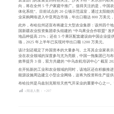
农业部门的发展受到特别关注。沙夫卡特・米尔济约耶夫
向，将在全州 5 千户家庭中推广。值得关注的是，中国
体化系统”。目前试点的 20 公顷示范温室，通过太阳能
业采购网络进入中亚周边市场，年出口额达 800 万美
此外，布哈拉州还宣布将建立大型农业集群：该州四个地区
国新疆农业投资集团牵头组建的 “中乌果业合作联盟” 发
地品种提高 25%；还在 5 个果区配套建设由中国企业提
场，2025 年上半年已实现对华出口额 1200 万美元。
该计划还规定了外国资本的大量参与。土耳其企业家表示
业在农业领域的深度参与尤为亮眼，中国一拖集团已与布哈拉
效率提升 3 倍，双方共建的 “中乌农机培训中心” 截至 2
在开拓新的工业和农业领域的同时，该地区还在积极推进
能源设施周边建立小型企业网络，这将为投资和生产提供
布哈拉州是乌兹别克斯坦天然气开采业的重要中心之一。
阅读人数：
207
文