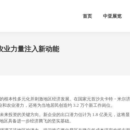
首页
中亚展览
农业力量注入新动能
的根本性多元化并刺激地区经济发展。在国家元首沙夫卡特・米尔济约
业和农业潜力，还将为当地居民创造约 3.2 万个新工作岗位。
来投资的关键方向。新企业的出口潜力估计为 1.8 亿美元，这将显
，该地区具备进一步经济腾飞的坚实基础。