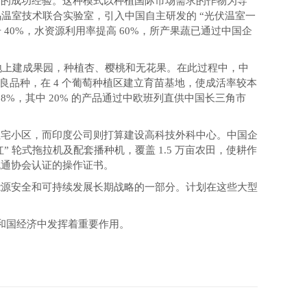
面的成功经验。这种模式以种植国际市场需求的作物为导
温室技术联合实验室，引入中国自主研发的 “光伏温室一
40%，水资源利用率提高 60%，所产果蔬已通过中国企
土地上建成果园，种植杏、樱桃和无花果。在此过程中，中
改良品种，在 4 个葡萄种植区建立育苗基地，使成活率较本
 8%，其中 20% 的产品通过中欧班列直供中国长三角市
住宅小区，而印度公司则打算建设高科技外科中心。中国企
 轮式拖拉机及配套播种机，覆盖 1.5 万亩农田，使耕作
机械流通协会认证的操作证书。
能源安全和可持续发展长期战略的一部分。计划在这些大型
和国经济中发挥着重要作用。