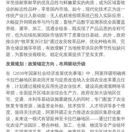
羊凭借耐寒耐旱的优良品性与鲜嫩紧实的肉质，成为区域畜牧
业的标志性品种，享誉国内市场。如今，现代化技术正为这一
传统产业注入新动能：无人机精准投喂系统已投入实际应用，
大幅提升饲喂效率与均匀度；畜牧产品数字追溯系统全面覆盖
养殖、屠宰、加工、流通全链条，既实现了产品品质的全程可
控，也为后续拓展国际市场筑牢了质量信任基础。此外，政府
推出的“牧草复兴计划”通过改良牧草品种、优化种植布局、完
善仓储设施等举措，有效缓解了当地牧草供应的季节性短缺问
题，为畜牧业规模化、稳定化发展提供了坚实支撑。
发展规划：政策锚定方向，布局驱动升级
在《2030年国家社会经济发展优先事项》中，阿塞拜疆明确将
卡拉巴赫地区新农田开发与提质改造纳入全国农业改革重点任
务，计划通过规模化应用先进农业技术、建设高效灌溉网络等
举措，全面提升区域农业综合生产力。政府在加大该地区住
宅、交通、水利等基础设施重建投入的同时，专门配套了农业
恢复专项资源，涵盖资金补贴、技术指导、人才培训等多个维
度。值得关注的是，阿塞拜疆正全力推进农业园区集群化建
设，未来这一模式有望延伸至卡拉巴赫地区——通过打造集中
化农业产业园区，整合种植、加工、仓储、物流等全产业链环
节，实现资源共享、成本降低、效率提升，助力区域农产品从