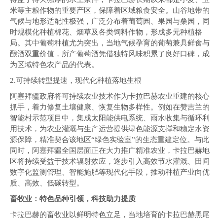
米等主粮作物的重要产区，保障着区域粮食安全。山谷地带的
气候与地形适配性极强，广泛分布着葡萄园、果园与桑园，同
时规模化种植棉花、烟草及各类饲料作物，形成多元种植格
局。其中葡萄种植尤为突出，当地气候孕育的葡萄兼具鲜食与
酿酒双重价值，所产葡萄酒凭借独特风味积累了良好口碑，成
为区域特色农产品的代表。
2.可持续转型提速，现代化种植落地生根
阿塞拜疆政府将可持续农业技术作为卡拉巴赫农业重建的核心
抓手，着力修复土壤健康、恢复生物多样性。例如在赞吉兰的
智能村示范项目中，集成太阳能供电系统、雨水收集与循环利
用技术，为农业灌溉与生产运营提供绿色能源支撑和稳定水资
源保障，精准契合该地区“绿色实验室”的生态重建定位。与此
同时，阿塞拜疆全国层面正在大力推广精准农业，卡拉巴赫地
区将持续受益于技术辐射效应，逐步引入高效节水灌溉、田间
数字化监测管理、智能施肥等现代化手段，推动种植产业向优
质、高效、低碳转型。
畜牧业：特色品种引领，科技助力提质
卡拉巴赫的畜牧业以鲜明特色立足，当地培育的卡拉巴赫黑尾