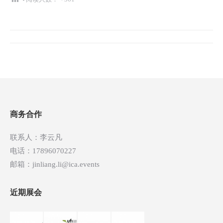
文
章
导
航
商务合作
联系人：李云凡
电话：17896070227
邮箱：jinliang.li@ica.events
近期展会