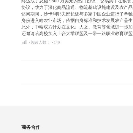
终达成了总额 9800 万美元的出口协议，交易集中在粮
协议，致力于深化商品流通、物流基础设施建设及农产品
访问期间，沙卡利耶夫部长还与多家中国企业进行了单独会
身份进入哈农业市场，依据自身标准和技术发展农产品生产
此外，中哈双方计划在文化、人文、教育等领域进一步加强
还邀请哈高校加入上合大学联盟及一带一路职业教育联盟
阅读人数：
140
文
章
导
航
商务合作