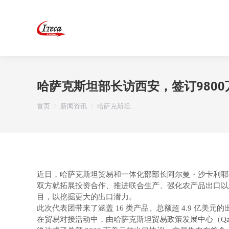
哈萨克斯坦部长访西安，签订980
您在这里：
首页
新闻资讯
哈萨克斯坦…
近日，哈萨克斯坦贸易和一体化部部长阿尔曼・沙卡利耶
双方就拓展投资合作、推进联合生产、强化农产品出口以
目，以挖掘更大的出口潜力。
此次代表团带来了涵盖 16 类产品、总额超 4.9 亿
在贸易对接活动中，由哈萨克斯坦贸易政策发展中心（QazT