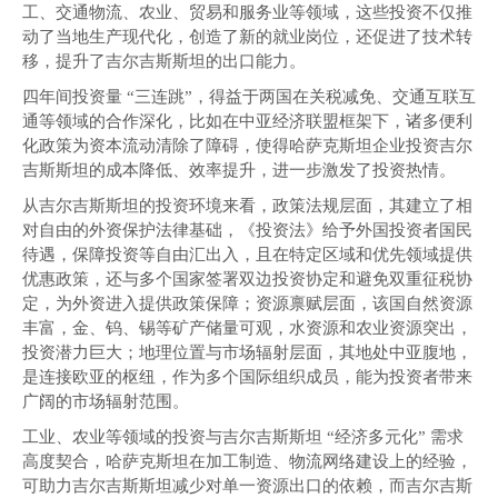
工、交通物流、农业、贸易和服务业等领域，这些投资不仅推
动了当地生产现代化，创造了新的就业岗位，还促进了技术转
移，提升了吉尔吉斯斯坦的出口能力。
四年间投资量 “三连跳”，得益于两国在关税减免、交通互联互
通等领域的合作深化，比如在中亚经济联盟框架下，诸多便利
化政策为资本流动清除了障碍，使得哈萨克斯坦企业投资吉尔
吉斯斯坦的成本降低、效率提升，进一步激发了投资热情。
从吉尔吉斯斯坦的投资环境来看，政策法规层面，其建立了相
对自由的外资保护法律基础，《投资法》给予外国投资者国民
待遇，保障投资等自由汇出入，且在特定区域和优先领域提供
优惠政策，还与多个国家签署双边投资协定和避免双重征税协
定，为外资进入提供政策保障；资源禀赋层面，该国自然资源
丰富，金、钨、锡等矿产储量可观，水资源和农业资源突出，
投资潜力巨大；地理位置与市场辐射层面，其地处中亚腹地，
是连接欧亚的枢纽，作为多个国际组织成员，能为投资者带来
广阔的市场辐射范围。
工业、农业等领域的投资与吉尔吉斯斯坦 “经济多元化” 需求
高度契合，哈萨克斯坦在加工制造、物流网络建设上的经验，
可助力吉尔吉斯斯坦减少对单一资源出口的依赖，而吉尔吉斯