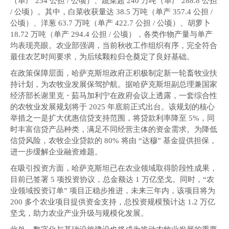
（单产 234 公担 / 公顷）、蔬菜超 240 万吨（单产 288.8 公担
/ 公顷）。其中，白菜收获量达 38.5 万吨（单产 357.4 公担 /
公顷）、洋葱 63.7 万吨（单产 422.7 公担 / 公顷）、胡萝卜
18.72 万吨（单产 294.4 公担 / 公顷），各类作物产量与单产
均表现亮眼。农业部强调，当前秋收工作组织有序，完全符合
最佳农艺时间要求，为后续颗粒归仓奠定了良好基础。
在政策保障层面，哈萨克斯坦政府正积极制定新一轮畜牧业扶
持计划，为农牧业发展保驾护航。据哈萨克斯坦副总理兼国家
经济部长谢里克・茹马加利宁在政府会议上透露，一套综合性
的农牧业发展规划将于 2025 年底前正式出台。该规划的核心
举措之一是扩大优惠信贷支持范围，将贷款利率降至 5%，同
时丰富信贷产品种类，满足不同经营主体的资金需求。为降低
信贷风险，农牧企业贷款的 80% 将由 “达穆” 基金提供担保，
进一步缓解企业融资难题。
在吸引投资方面，哈萨克斯坦已在农业领域取得阶段性成果，
目前已签署 5 项投资协议，总金额达 1 万亿坚戈。同时，“农
业领域投资订单” 项目正稳步推进，未来三年内，该项目将为
200 多个农业项目提供资金支持，总投资规模预计达 1.2 万亿
坚戈，助力农业产业升级与规模化发展。