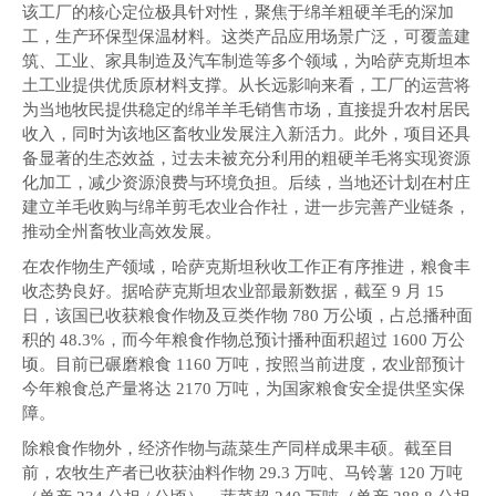
该工厂的核心定位极具针对性，聚焦于绵羊粗硬羊毛的深加
工，生产环保型保温材料。这类产品应用场景广泛，可覆盖建
筑、工业、家具制造及汽车制造等多个领域，为哈萨克斯坦本
土工业提供优质原材料支撑。从长远影响来看，工厂的运营将
为当地牧民提供稳定的绵羊羊毛销售市场，直接提升农村居民
收入，同时为该地区畜牧业发展注入新活力。此外，项目还具
备显著的生态效益，过去未被充分利用的粗硬羊毛将实现资源
化加工，减少资源浪费与环境负担。后续，当地还计划在村庄
建立羊毛收购与绵羊剪毛农业合作社，进一步完善产业链条，
推动全州畜牧业高效发展。
在农作物生产领域，哈萨克斯坦秋收工作正有序推进，粮食丰
收态势良好。据哈萨克斯坦农业部最新数据，截至 9 月 15
日，该国已收获粮食作物及豆类作物 780 万公顷，占总播种面
积的 48.3%，而今年粮食作物总预计播种面积超过 1600 万公
顷。目前已碾磨粮食 1160 万吨，按照当前进度，农业部预计
今年粮食总产量将达 2170 万吨，为国家粮食安全提供坚实保
障。
除粮食作物外，经济作物与蔬菜生产同样成果丰硕。截至目
前，农牧生产者已收获油料作物 29.3 万吨、马铃薯 120 万吨