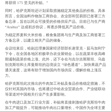
将获得 175 坚戈的补贴。”
同时，哈萨克斯坦还计划采取措施稳定其他食品的价格。具体
而言，全国油料作物加工商协会、农业部和贸易部已签署三方
备忘录，旨在以民众可接受的价格供应产品。目前已与生产商
“Araltuz” 达成初步协议，将逐步降低其产品价格。
为稳定荞麦和大米价格，粮食集团将与生产商及加工商签署三
方备忘录，以建立相关产品的储备。
会议结束后，哈副总理兼国家经济部部长谢里克・茹马加利宁
下令，在全国各地区积极举办农业展销会，以在蔬菜丰收高峰
期遏制蔬菜价格上涨。此外，还下令在与吉尔吉斯斯坦、乌兹
别克斯坦和土库曼斯坦的边境设立 “绿色通道”，加快果蔬产品
通关速度，这将有助于增加国内市场供应，缓解价格上涨压
力。
哈萨克斯坦此次推出的牛肉加工补贴及食品价格稳定措施，不
仅针对其国内市场，也将通过中哈农业贸易合作、产业链联动
等渠道对中国相关行业产生多重影响。
在牛肉进口及加工行业方面，补贴将直接刺激哈萨克斯坦牛肉
加工产能提升，可能推动牛肉出口量增长，中国作为全球主要