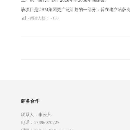
工厂第一阶段计划于2026年至2030年间建设。
该项目是UBM集团更广泛计划的一部分，旨在建立哈萨
阅读人数：
153
文
章
导
航
商务合作
联系人：李云凡
电话：17896070227