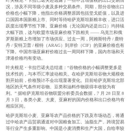
叶夫根尼・卡拉巴诺夫还透露了一些不含增值税的出口交易情
况，涉及不同等级小麦及多种交易条件。同期，部分谷物出口
价格也小幅下降，他指出价格调整原因包括坚戈贬值，以及进
口国因本国新粮上市、同时等待哈萨克斯坦新粮丰收，进口活
跃度出现季节性下降。亚麻价格（无论国内还是出口）均持续
大幅下跌，这与欧盟市场亚麻价格下跌相关 —— 乌克兰和俄
罗斯新粮上市增加了市场供应。过去一周，阿姆斯特丹 / 鹿特
丹 / 安特卫普 / 根特（ARAG）到岸价（CIF）的亚麻价格也有
下降。中国市场亚麻籽价格过去一周同样下降，国内市场和天
津港价格均有变动。
叶夫根尼・卡拉巴诺夫总结道：“谷物价格的小幅调整更多是
技术性的，与本币汇率波动相关。在哈萨克斯坦谷物大规模收
割开始前，价格预计不会出现显著变化。目前哈萨克斯坦北部
地区的天气条件对谷物、豆类和油料作物获得丰收较为有
利。” 据哈萨克斯坦谷物联盟分析委员会数据，7 月 28 日至 8
月 3 日，各类小麦、大麦、亚麻籽的国内价格和出口价格均有
相应区间。
哈萨克斯坦小麦、亚麻等农产品价格的下跌及市场动态，将通
过中哈农产品贸易通道对中国粮食加工、油脂生产、跨境贸易
等行业产生多重影响。中国是小麦消费和生产大国，自给率较