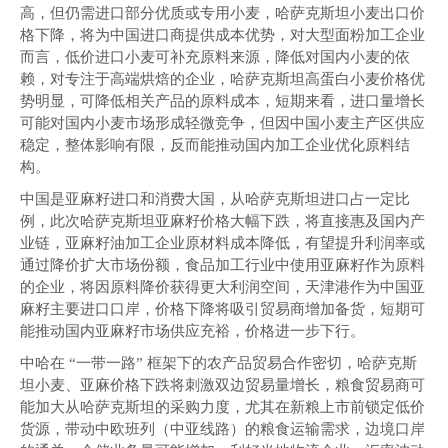
高，但仍需进口部分优质或专用小麦，哈萨克斯坦小麦出口价
格下降，将为中国进口商提供成本优势，对大型面粉加工企业
而言，低价进口小麦可补充原料来源，降低对国内小麦的依
赖，对专注于高端烘焙的企业，哈萨克斯坦高蛋白小麦价格优
势明显，可降低相关产品的原料成本，短期来看，进口量增长
可能对国内小麦市场形成轻微竞争，但因中国小麦主产区供应
稳定，整体影响有限，反而能推动国内加工企业优化原料结
构。
中国是亚麻籽进口和消费大国，从哈萨克斯坦进口占一定比
例，此次哈萨克斯坦亚麻籽价格大幅下跌，将直接惠及国内产
业链，亚麻籽油加工企业原材料成本降低，有望提升利润率或
通过降价扩大市场份额，食品加工行业中使用亚麻籽作为原料
的企业，将因原料降价获得更大利润空间，天津港作为中国亚
麻籽主要进口口岸，价格下降将吸引贸易商增加备货，短期可
能推动国内亚麻籽市场供应充裕，价格进一步下行。
中哈在 “一带一路” 框架下的农产品贸易合作密切，哈萨克斯
坦小麦、亚麻价格下跌将刺激双边贸易量增长，粮食贸易商可
能加大从哈萨克斯坦的采购力度，尤其在新粮上市前锁定低价
货源，带动中欧班列（中亚线路）的粮食运输需求，边境口岸