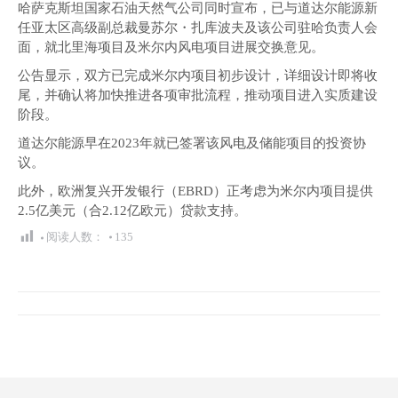
哈萨克斯坦国家石油天然气公司同时宣布，已与道达尔能源新
任亚太区高级副总裁曼苏尔・扎库波夫及该公司驻哈负责人会
面，就北里海项目及米尔内风电项目进展交换意见。
公告显示，双方已完成米尔内项目初步设计，详细设计即将收
尾，并确认将加快推进各项审批流程，推动项目进入实质建设
阶段。
道达尔能源早在2023年就已签署该风电及储能项目的投资协
议。
此外，欧洲复兴开发银行（EBRD）正考虑为米尔内项目提供
2.5亿美元（合2.12亿欧元）贷款支持。
阅读人数：
135
文
章
导