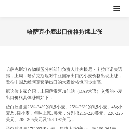
哈萨克小麦出口价格持续上涨
您在这里：
哈萨克斯坦谷物联盟分析部门负责人叶夫根尼・卡拉巴诺夫透
露，上周，哈萨克斯坦对中亚国家出口的小麦价格出现上涨，
发往中国及经阿克套港出口的大麦价格也同步走高。
据这位专家介绍，上周萨雷阿加什站（DAP术语）交货的小麦
出口价格具体涨幅如下：
蛋白质含量23%-24%的3级小麦、25%-26%的3级小麦、4级小
麦及5级小麦，每吨上涨3美元，分别报215-220美元、220-225
美元、200-205美元及193-197美元；
蛋白质含量27%的3级小麦，每吨上涨2美元，报260-265美