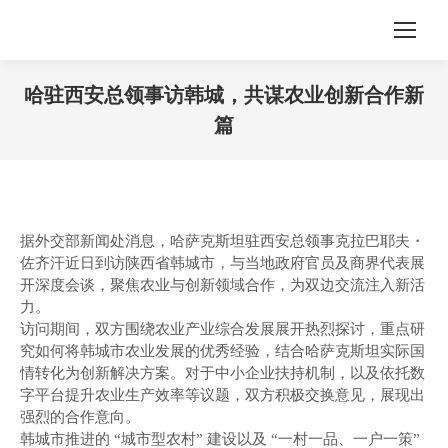
哈驻西安总领事访韩城，共谋农业创新合作新
篇
您在这里：
据外交部新闻处消息，哈萨克斯坦驻西安总领事克拉巴耶夫・
佐齐汗近日到访陕西省韩城市，与当地政府官员及商界代表展
开深度会谈，聚焦农业与创新领域合作，为双边交流注入新活
力。
访问期间，双方围绕农业产业综合发展展开热烈探讨，重点研
究如何将韩城市农业发展的优秀经验，结合哈萨克斯坦实际国
情转化为创新解决方案。对于中小企业扶持机制，以及依托数
字平台提升农业生产效率等议题，双方积极交换意见，展现出
强烈的合作意向。
韩城市推进的 “城市型农村” 建设以及 “一村一品、一户一策”