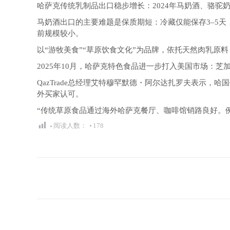
哈萨克传统乳制品出口稳步增长：2024年马奶酒、骆驼奶（sh
马奶酒出口的主要难题是保质期短：冷藏仅能保存3–5
前规模较小。
以“游牧美食”“草原饮食文化”为品牌，依托天然肉乳原
2025年10月，哈萨克特色食品进一步打入美国市场：芝加哥
QazTrade总经理艾特穆罕默德・阿尔达扎罗夫表示，哈
外买家认可。
“传统草原食品通过海外哈萨克餐厅、咖啡馆销路良好。例如
阅读人数：
178
文
章
导