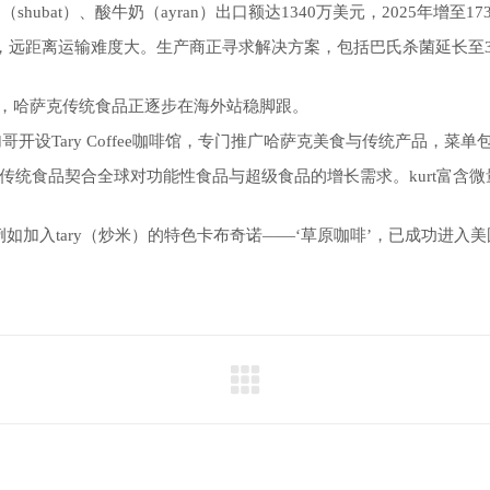
ubat）、酸牛奶（ayran）出口额达1340万美元，2025年增至17
天，远距离运输难度大。生产商正寻求解决方案，包括巴氏杀菌延长至
料，哈萨克传统食品正逐步在海外站稳脚跟。
开设Tary Coffee咖啡馆，专门推广哈萨克美食与传统产品，菜单包
国传统食品契合全球对功能性食品与超级食品的增长需求。kurt富含微量元
加入tary（炒米）的特色卡布奇诺——‘草原咖啡’，已成功进入美