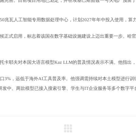
施完善。目前项目用地已划定，并在埃基巴斯图兹一号火电厂预留了
0兆瓦人工智能专用数据处理中心，计划2027年年中投入使用，算
候正式启用，标志着该国在数字基础设施建设上迈出重要一步。哈
卡耶夫对本国大语言模型Kaz LLM的普及情况表示不满。他指出，
国人口3%，远低于海外AI工具普及率。他强调需持续对本土模型进行
M也在研发中。两款模型已接入搜索引擎、学生与IT企业服务等多个数字平