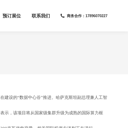
预订展位
联系我们
商务合作：17896070227
在建设的“数据中心谷”推进。哈萨克斯坦副总理兼人工智
夫表示，该项目将从国家级集群升级为成熟的国际算力枢