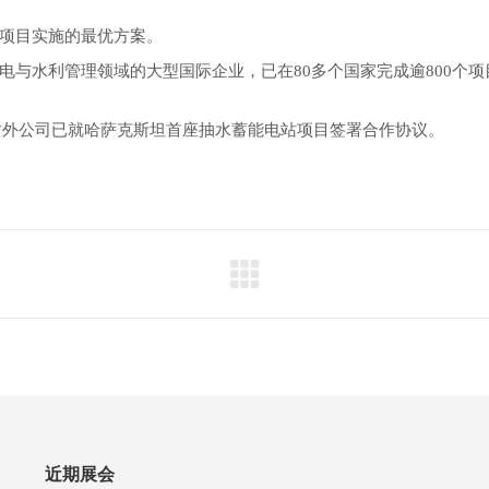
项目实施的最优方案。
电与水利管理领域的大型国际企业，已在80多个国家完成逾800个
力对外公司已就哈萨克斯坦首座抽水蓄能电站项目签署合作协议。
近期展会