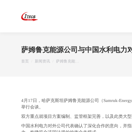
萨姆鲁克能源公司与中国水利电力
您在这里：
首页
新闻资讯
萨姆鲁克能…
4月17日，哈萨克斯坦萨姆鲁克能源公司（Samruk-
举行会谈。
双方重点就项目方案编制、监管框架完善，以及此类大型
中国水利电力对外公司代表确认了深化合作的意向，并指