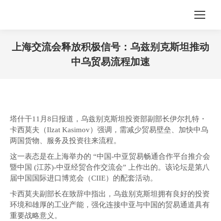
上海交流会释放积极信号：乌兹别克斯坦推动
中乌贸易流程加速
您在这里：
塔什干11月8日报道，乌兹别克斯坦投资部副部长伊尔扎特・
卡西莫夫（Ilzat Kasimov）强调，需减少贸易壁垒、加快中乌
两国货物、服务及投资往来流程。
这一表态是在上海举办的 “中国-中亚贸易畅通合作平台推介会
暨中国 (江苏)-中亚经贸合作交流会” 上作出的。该论坛是第八
届中国国际进口博览会（CIIE）的配套活动。
卡西莫夫副部长在致辞中指出，乌兹别克斯坦拥有良好的投资
环境和雄厚的工业产能，强化连接中亚与中国的贸易通道具有
重要战略意义。