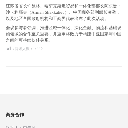
江苏省省长许昆林、哈萨克斯坦贸易和一体化部部长阿尔曼・
沙卡利耶夫（Arman Shakkaliev）、中国商务部副部长凌激，
以及地区各国政府机构和工商界代表出席了此次活动。
会议参与者强调，推进区域一体化、深化金融、物流和基础设
施领域的合作至关重要，并重申将致力于构建中亚国家与中国
之间的可持续伙伴关系。
阅读人数：
112
文
章
导
航
商务合作