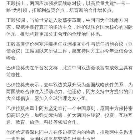
王毅指出，两国应加强发展战略对接，以高质量共建“一带一
路”为引领，拓展利益契合点，培育新的合作增长点。
王毅强调，当前世界进入动荡变革期，中阿同为全球南方国
家，应携手践行真正的多边主义，维护以联合国为核心的国际
体系，推动构建更加公正合理的全球治理体系。
王毅高度评价阿塞拜疆担任亚洲相互协作与信任措施会议（亚
信会议）主席国以来所做工作，愿支持阿方主办今年亚信会议
峰会。
巴伊拉莫夫在平台发文称，此次中阿双边会谈富有成效且具有
前瞻性。
巴伊拉莫夫表示，去年双边关系升级为全面战略伙伴关系，为
两国战略合作注入强劲动力。他还称，阿方支持中方提出的四
大全球倡议，愿加入全球治理之友小组。
巴伊拉莫夫重申阿方坚定奉行一个中国原则，愿同中方保持密
切高层交往，加强党际沟通，扩大两国在经贸、投资、互联互
通、教育、旅游、科技等领域合作。
他还承诺将深化同中方在多边框架内的协调，推动阿中关系进
一步发展，为地区和平与繁荣作出更大贡献。