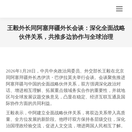
王毅外长同阿塞拜疆外长会谈：深化全面战略
伙伴关系，共推多边协作与全球治理
您在这里：
2026年1月28日，中共中央政治局委员、外交部长王毅在北京
同阿塞拜疆外长杰伊洪・巴伊拉莫夫举行会谈。会谈聚焦推进
阿塞拜疆与中国的全面战略伙伴关系，双方强调深化政治对
话、增进相互理解、拓展重点领域务实合作的重要性，并就地
区与全球发展议题交换意见，凸显在稳定、经济互联互通及国
际协作方面的共同利益。
王毅表示，中阿建立全面战略伙伴关系，将双边关系带入高质
量、全方位发展的新阶段。他呼吁双方保持各层级交往，深化
治国理政经验交流，促进人文交流，增进两国人民相互了解。