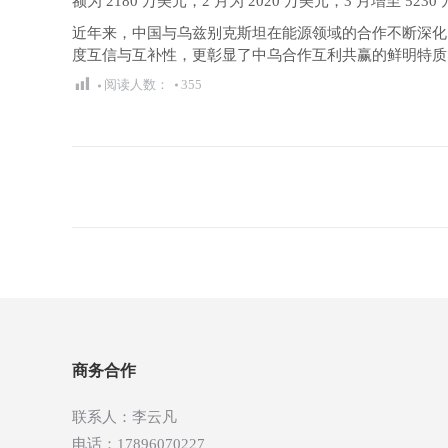
额为 2180 万美元，2 月为 2020 万美元，3 月增至 52
近年来，中国与乌兹别克斯坦在能源领域的合作不断深化
度互信与互补性，更彰显了中乌合作互利共赢的鲜明特质
阅读人数：
355
文
章
导
航
商务合作
联系人：李云凡
电话：17896070227