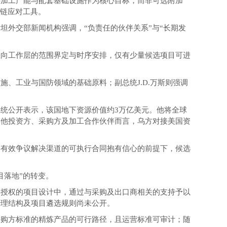
将加工产能与配套基础设施作为核心目标，而非可选附加
应链应对工具。
外交部新闻机构强调，“负责任的伙伴关系”与“长期发
推向工作层的范围界定与时序安排，仅有少量候选项目可进
、工业与国防领域的基础原料；副总统J.D.万斯则强调
统公开表示，该国地下资源价值约3万亿美元。他将全球
其他投资方、采购方及加工合作伙伴而言，乌方对接美国资
备有效争议解决渠道的可执行合同抱有信心的前提下，候选
目落地”的转变。
其授权的项目设计中，通过与采购及出口商相关的支持予以
治理结构及项目遴选规则尚未公开。
采购方标准的精炼产品的可行路径，且运营标准可审计；随