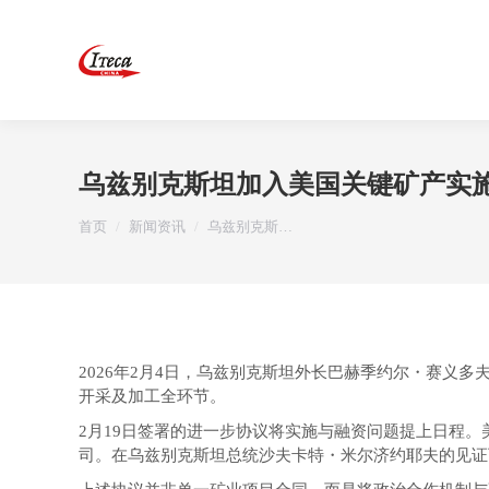
乌兹别克斯坦加入美国关键矿产实
您在这里：
首页
新闻资讯
乌兹别克斯…
2026年2月4日，乌兹别克斯坦外长巴赫季约尔・赛
开采及加工全环节。
2月19日签署的进一步协议将实施与融资问题提上日程
司。在乌兹别克斯坦总统沙夫卡特・米尔济约耶夫的见证