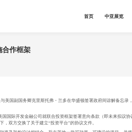
首页
中亚展览
施合作框架
义多夫与美国副国务卿克里斯托弗・兰多在华盛顿签署政府间谅解备忘
。美国国际开发金融公司就联合投资框架签署意向条款（即未来拟议
下，双方交换了关于建立“投资平台”的协议文件。