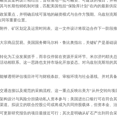
融资及架构设计相结合，旨在落地一批可融资、可建设的项目，并
其与长期包销机制对接，匹配美国包括“保险库计划”在内的最新供
政策重点，并明确后续可落地的融资模式与合作方预期。乌兹别克斯坦
在同等重要位置。
附件、矿区划定及运营时间表。这一文件设计将双边合作下一阶段
大宗商品贸易。美国国务卿马尔科・鲁比奥指出，关键矿产是基础设施
转化为工业发展抓手，而非仅停留在资源开采环节。米尔济约耶夫总
活动相联系。这一思路也支持市场化开放姿态。对乌兹别克斯坦的
能够透明评估项目许可与财税条款、审核环境与社会基线、并对具
交通连接以及规范的采购流程。这一重点反映出美方“从外交转向项
架构设计与风险分担撬动私人资本参与；美国进出口银行可在符合
渠道。拟设立的联合控股公司或将成为共同持股载体，但资本金、
可更新研究报告的项目最接近可行；其次是明确从矿石产出到符合