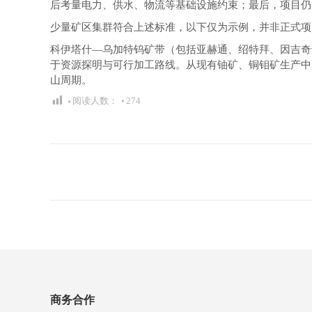
后考量电力、供水、物流等基础设施约束；最后，项目仍
少量矿区集群符合上述标准，以下仅为示例，并非正式项
科伊塔什—乌加特钨矿带（包括亚赫通、绍特拜、因吉奇
于资源探明与可行加工路线。从现有铀矿、铜钼矿生产中
山周期。
阅读人数：
274
文
章
导
航
商务合作