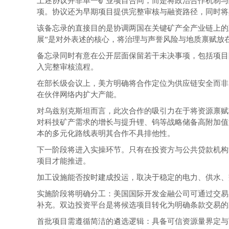
上述协议并非单一矿业项目合同，而是将政治合作机制与
项。协议还为早期项目提供完整审核与融资路径，同时将
该备忘录的直接目的是协调两国在关键矿产全产业链上的
展”是对外表述的核心，将治理与声誉风险与地质禀赋放
备忘录同时有意在公开层面保留若干未决事项，包括项目
入完整审核流程。
在部长级会议上，美方明确将合作定位为供应链安全而非
在伙伴网络内扩大产能。
对乌兹别克斯坦而言，此次合作的吸引力在于将资源禀赋
对科技矿产需求的增长与提升锂、钨等战略储备高附加值
本的多元化路线表明其合作不具排他性。
下一阶段将进入实操环节。只有在投资方与公共贷款机构
项目才能推进。
加工设施能否按时建成投运，取决于稳定的电力、供水、
实施阶段将明确分工：美国国际开发金融公司可通过交易
补充。双边投资平台是将候选项目转化为明确条款交易的
首批项目需遵循简洁的遴选逻辑：具备可信资源量界定与