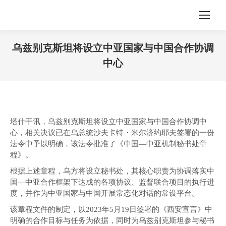
乌兹别克斯坦将设立中亚国家与中国合作协调
中心
您在这里：
塔什干讯，乌兹别克斯坦将设立中亚国家与中国合作协调中
心，相关决议已在乌总统沙夫卡特・米尔济约耶夫签署的一份
法令中予以明确，该法令批准了《中国—中亚机制秘书处章
程》。
根据上述章程，乌方将设立秘书处，其核心职责为协调落实中
国—中亚合作框架下达成的各项协议、监督联合项目的执行进
度，并作为中亚国家与中国开展常态化对话的常设平台。
该章程文件的制定，以2023年5月19日签署的《西安宣言》中
明确的合作目标与任务为依据，同时为乌兹别克斯坦参与秘书