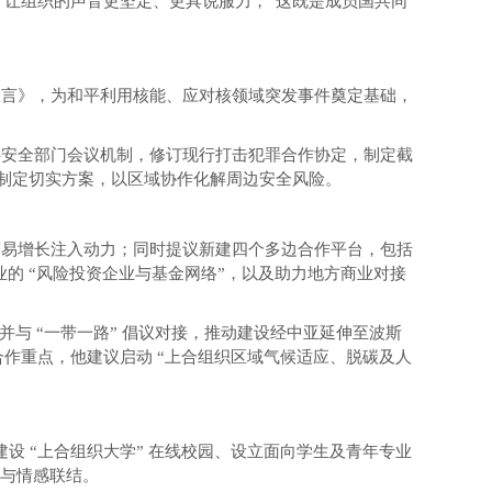
，让组织的声音更坚定、更具说服力，“这既是成员国共同
宣言》，为和平利用核能、应对核领域突发事件奠定基础，
共安全部门会议机制，修订现行打击犯罪合作协定，制定截
项目制定切实方案，以区域协作化解周边安全风险。
贸易增长注入动力；同时提议新建四个多边合作平台，包括
业的 “风险投资企业与基金网络”，以及助力地方商业对接
，并与 “一带一路” 倡议对接，推动建设经中亚延伸至波斯
作重点，他建议启动 “上合组织区域气候适应、脱碳及人
设 “上合组织大学” 在线校园、设立面向学生及青年专业
祉与情感联结。