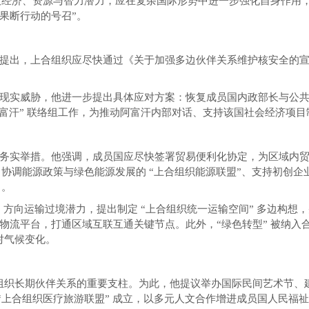
巨大经济、资源与智力潜力，应在复杂国际形势中进一步强化自身作用
果断行动的号召”。
提出，上合组织应尽快通过《关于加强多边伙伴关系维护核安全的
现实威胁，他进一步提出具体应对方案：恢复成员国内政部长与公
 — 阿富汗” 联络组工作，为推动阿富汗内部对话、支持该国社会经济
务实举措。他强调，成员国应尽快签署贸易便利化协定，为区域内
、协调能源政策与绿色能源发展的 “上合组织能源联盟”、支持初创企
力。
” 方向运输过境潜力，提出制定 “上合组织统一运输空间” 多边构想
流平台，打通区域互联互通关键节点。此外，“绿色转型” 被纳入合
对气候变化。
合组织长期伙伴关系的重要支柱。为此，他提议举办国际民间艺术节、建
 “上合组织医疗旅游联盟” 成立，以多元人文合作增进成员国人民福