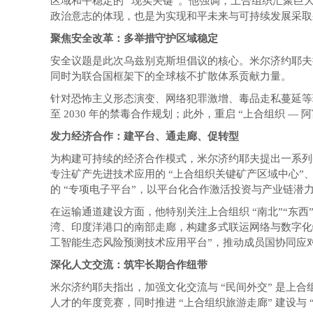
区域和平稳定的 “现实关键”。他强调，上合组织汇聚
政治意志的体现，也是为实现和平未来与可持续发展采取
聚焦安全改革：多举措守护区域稳定
安全议题是此次乌兹别克斯坦倡议的核心。米尔济约耶夫
同时为联合国框架下的全球核不扩散体系贡献力量。
针对恐怖主义形态演变、网络犯罪激增、毒品走私蔓延等
至 2030 年的禁毒合作规划；此外，重启 “上合组织
发力经济合作：建平台、通走廊、促转型
为构建可持续的经济合作模式，米尔济约耶夫提出一系列
专注矿产先进技术应用的 “上合组织关键矿产区域中心”
的 “专项电子平台”，以平台化合作激活投资与产业链潜
在运输通道建设方面，他特别关注上合组织 “南北”“东西
湾、印度洋港口的南部走廊，构建多式联运网络与数字化物
工智能生态风险预测技术应用平台”，推动成员国协同应
深化人文交流：筑牢长期合作纽带
米尔济约耶夫指出，加强文化交流与 “民间外交” 是上
人才的年度竞赛，同时推进 “上合组织旅游走廊” 建设与