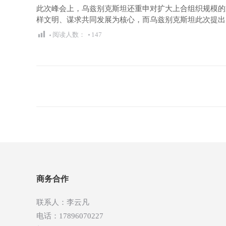
此次峰会上，乌兹别克斯坦还重申对扩大上合组织规模的支
样文明、谋求共同发展为核心，而乌兹别克斯坦此次提出
阅读人数：
147
文
章
导
航
商务合作
联系人：李云凡
电话：17896070227