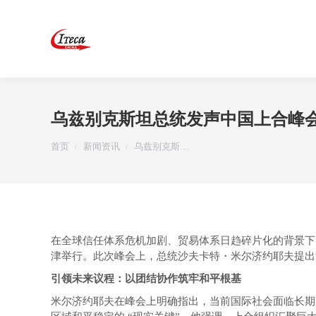
乌兹别克斯坦总统发声中国上合峰
您在这里：
首页
新闻资讯
乌兹别克斯…
在全球信任体系危机加剧、贸易体系日趋碎片化的背景下，上海合
津举行。此次峰会上，总统沙夫卡特・米尔济约耶夫提出
引领未来议程：以团结协作筑牢和平根基
米尔济约耶夫在峰会上明确指出，当前国际社会面临长期