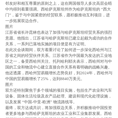
邻友好和相互尊重的原则之上，这在两国领导人多次高层会晤
中均得到着重强调。西哈萨克斯坦州作为哈萨克斯坦的 “西大
门”，鉴于与中国紧密的经贸联系，愿积极推动互利项目，进
一步拓展双边合作。
图片
江苏省省长许昆林也表达了加强与哈萨克斯坦经贸关系的强烈
意愿。他指出，江苏省与哈萨克斯坦已建立起颇为成功的合作
关系，一系列已落地实施的项目便是有力证明。
在此次会谈期间，双方着重讨论了如何进一步深化西哈州与江
苏省之间的经贸伙伴关系。江苏省作为中国最为发达的工业地
区之一，备受西哈州关注。托列哈利耶夫表示，西哈州对与中
国的工业和物流中心建立直接合作关系有着明确的战略兴趣。
他还透露，西哈州贸易额增长态势良好，到2024年，西哈州与
中国的贸易额增长了25%，达到8840万美元。
图片
双方还特别聚焦于多个领域的项目实施，包括生产农业和汽车
设备、固体生活垃圾及农产品处理、建设和现代化处理设施，
以及发展 “中国-中亚-欧洲” 物流路线等。
最终，双方达成共识，将加强双边关系，并积极推动中国投资
者更多地参与西哈萨克斯坦的农业工业和工业集群发展。西哈