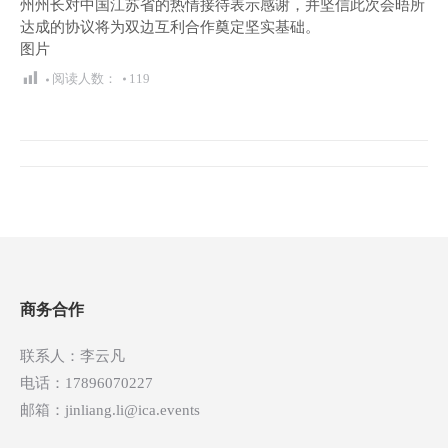
州州长对中国江苏省的热情接待表示感谢，并坚信此次会晤所
达成的协议将为双边互利合作奠定坚实基础。
图片
阅读人数：
119
文
章
导
航
商务合作
联系人：李云凡
电话：17896070227
邮箱：jinliang.li@ica.events