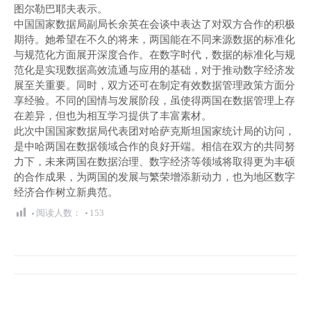
图尔勒巴耶夫表示。
中国国家数据局副局长余英在会谈中表达了对双方合作的积极
期待。她希望在不久的将来，两国能在不同来源数据的标准化
与规范化方面展开深度合作。在数字时代，数据的标准化与规
范化是实现数据高效流通与应用的基础，对于推动数字经济发
展至关重要。同时，双方还可在制定有效数据管理政策方面分
享经验。不同的国情与发展阶段，虽使得两国在数据管理上存
在差异，但也为相互学习提供了丰富素材。
此次中国国家数据局代表团对哈萨克斯坦国家统计局的访问，
是中哈两国在数据领域合作的良好开端。相信在双方的共同努
力下，未来两国在数据治理、数字经济等领域将取得更为丰硕
的合作成果，为两国的发展与繁荣增添新动力，也为地区数字
经济合作树立新典范。
阅读人数：
153
文
章