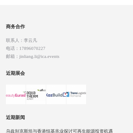
导
航
商务合作
联系人：李云凡
电话：17896070227
邮箱：jinliang.li@ica.events
近期展会
近期新闻
乌兹别克斯坦与香港恒基兆业探讨可再生能源投资机遇