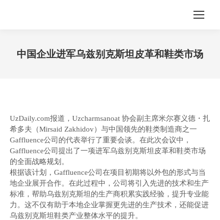
中国企业进军乌兹别克斯坦皮革和鞋类市场
您在这里：
UzDaily.com报道，Uzcharmsanoat 协会副主席米尔赛义德・扎
希多夫（Mirsaid Zakhidov）与中国领先的鞋类制造商之一
Gaffluence公司的代表举行了重要会谈。在此次会议中，
Gaffluence公司提出了一项进军乌兹别克斯坦皮革和鞋类市场
的全面战略规划。
根据该计划，Gaffluence公司在项目初期将以外包的形式与当
地企业展开合作。在此过程中，公司将引入先进的技术和生产
标准，帮助乌兹别克斯坦的生产商积累实践经验，提升专业能
力。这不仅有助于本地企业掌握更先进的生产技术，还能促进
乌兹别克斯坦鞋类产业整体水平的提升。