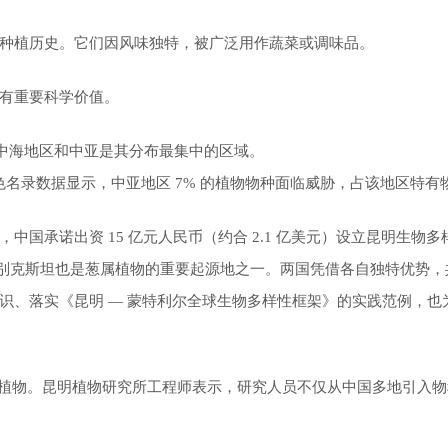
种植历史。它们因风味独特，被广泛用作蔬菜或调味品。
有重要科学价值。
地中海地区和中亚是其分布最集中的区域。
名录数据显示，中亚地区 7% 的植物物种面临威胁，占该地区特有物
，中国承诺出资 15 亿元人民币（约合 2.1 亿美元）设立昆明生
有；乌兹别克斯坦也是葱属植物的重要起源地之一。两国凭借各自独特优势
识、落实《昆明 — 蒙特利尔全球生物多样性框架》的实践范例，也
00 种葱属植物。昆明植物研究所工程师表示，研究人员不仅从中国多地