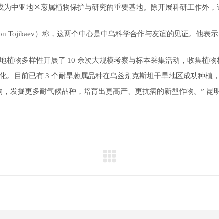
葱属植物，成为中亚地区葱属植物保护与研究的重要基地。除开展科研工作
on Tojibaev）称，这两个中心是中乌科学合作与友谊的见证。
植物多样性开展了 10 余次大规模考察与标本采集活动，收集植物标
。目前已有 3 个耐旱葱属品种在乌兹别克斯坦干旱地区成功种植，
物，发掘更多耐气候品种，培育出更高产、更抗病的新型作物。” 昆