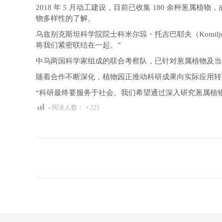
2018 年 5 月动工建设，目前已收集 180 余种
物多样性的了解。
乌兹别克斯坦科学院院士科米尔琼・托吉巴耶夫（Komilj
将我们紧密联结在一起。”
中乌两国科学家组成的联合考察队，已针对葱属植物及当地
随着合作不断深化，植物园正推动科研成果向实际应用转化
“科研最终要服务于社会。我们希望通过深入研究葱属植
阅读人数：
221
文
章
导
航