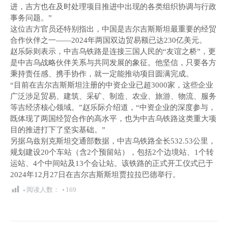
进，吉方也在及时处理项目推进中出现的各类组织协调与行政
事务问题。”
这位吉方官员还特别指出，中国是吉尔吉斯斯坦最重要的经贸
合作伙伴之一——2024年两国双边贸易额已达230亿美元。
赵乐际则表示，中吉乌铁路是连接三国人民的“友谊之桥”，更
是中吉乌战略伙伴关系与共同发展的象征。他坚信，只要各方
秉持责任感、携手协作，就一定能推动项目圆满完成。
“目前在吉尔吉斯斯坦注册的中资企业已超3000家，这些企业
广泛涉足贸易、建筑、采矿、制造、农业、旅游、物流、服务
等吉经济核心领域。”赵乐际介绍道，“中资企业的深度参与，
既体现了两国经贸合作的高水平，也为中吉乌铁路这类重大项
目的推进打下了坚实基础。”
另据乌兹别克斯坦交通部数据，中吉乌铁路全长532.53公里，
规划建设20个车站（含2个预留站），包括2个边境站、1个转
运站、4个中间站及13个会让站。该铁路的正式开工仪式已于
2024年12月27日在吉尔吉斯斯坦贾拉拉巴德举行。
阅读人数：
169