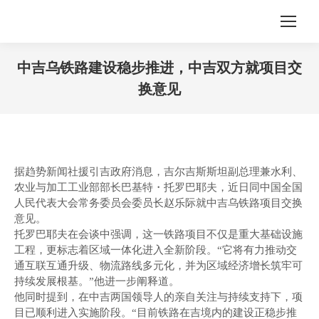
中吉乌铁路建设稳步推进，中吉双方就项目交
换意见
您在这里：
据趋势新闻社援引吉政府消息，吉尔吉斯斯坦副总理兼水利、
农业与加工工业部部长巴基特・托罗巴耶夫，近日同中国全国
人民代表大会常务委员会委员长赵乐际就中吉乌铁路项目交换
意见。
托罗巴耶夫在会谈中强调，这一铁路项目不仅是重大基础设施
工程，更标志着区域一体化进入全新阶段。“它将有力推动交
通互联互通升级、物流路线多元化，并为区域经济增长筑牢可
持续发展根基。”他进一步阐释道。
他同时提到，在中吉两国领导人的亲自关注与持续支持下，项
目已顺利进入实施阶段。“目前铁路在吉境内的建设正稳步推