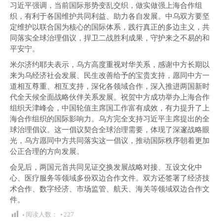
习近平强调，当前国际形势变乱交织，做实做强上海合作组
织，有利于各国维护共同利益、助力各自发展。中乌双方要坚
定维护以联合国为核心的国际体系，践行真正的多边主义，共
同落实全球治理倡议，捍卫二战胜利成果，守护来之不易的和
平安宁。
米尔济约耶夫表示，乌方高度重视对华关系，感谢中方长期以
来为乌经济社会发展、民生改善给予的宝贵支持，愿同中方一
道相互尊重、相互支持，深化各领域合作，深入推进两国新时
代全天候全面战略伙伴关系发展。祝贺中方成功举办上海合作
组织天津峰会，中国轮值主席国工作富有成效，有力提升了上
海合作组织的国际影响力。乌方完全支持习近平主席提出的全
球治理倡议。这一倡议契合全球治理需要，体现了深邃战略眼
光，乌方愿同中方共同落实这一倡议，推动国际秩序朝着更加
公正合理的方向发展。
会见后，两国元首共同见证交换发展战略对接、互设文化中
心、医疗服务等领域多份双边合作文件。双方还签署了经济技
术合作、数字经济、市场监管、航天、海关等领域双边合作文
件。
阅读人数：
227